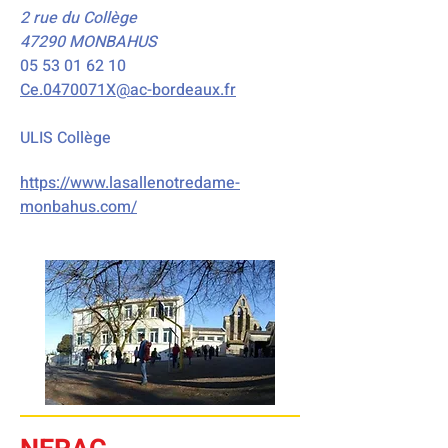
2 rue du Collège
47290 MONBAHUS
05 53 01 62 10
Ce.0470071X@ac-bordeaux.fr
ULIS Collège
https://www.lasallenotredame-
monbahus.com/