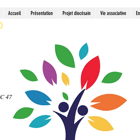
Accueil
Présentation
Projet diocésain
Vie associative
En
EC 47