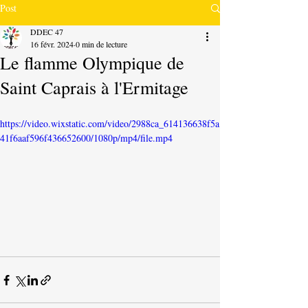
Post
DDEC 47
16 févr. 2024
0 min de lecture
Le flamme Olympique de
Saint Caprais à l'Ermitage
https://video.wixstatic.com/video/2988ca_614136638f5a
41f6aaf596f436652600/1080p/mp4/file.mp4