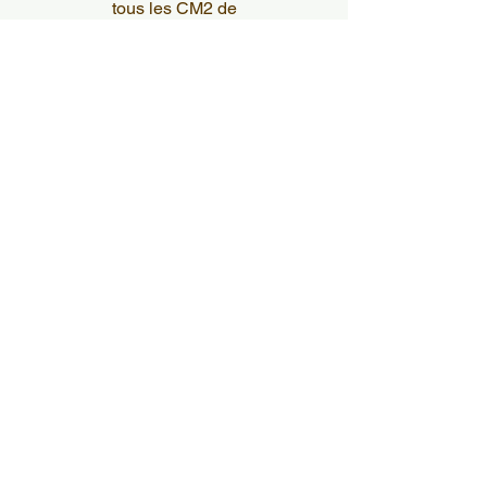
tous les CM2 de
l'Enseignement Catholique
Préparation du pèlerinage avec
les Secondes SAPAT