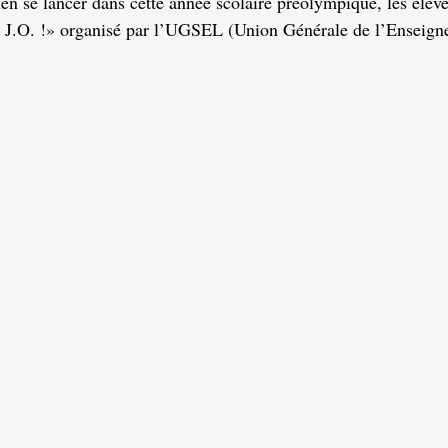
en se lancer dans cette année scolaire préolympique, les élèves
s J.O. !» organisé par l’UGSEL (Union Générale de l’Enseign