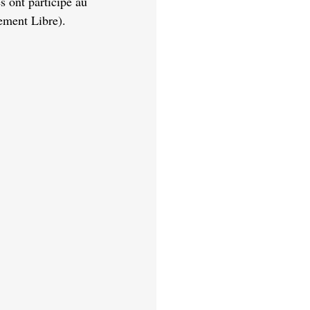
 ont participé au 
ement Libre).