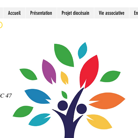
Accueil
Présentation
Projet diocésain
Vie associative
En
EC 47